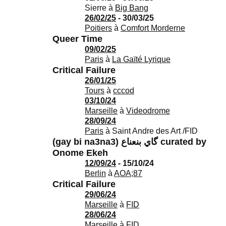
Sierre
à
Big Bang
26/02/25
- 30/03/25
Poitiers
à
Comfort Morderne
Queer Time
09/02/25
Paris
à
La Gaïté Lyrique
Critical Failure
26/01/25
Tours
à
cccod
03/10/24
Marseille
à
Videodrome
28/09/24
Paris
à
Saint Andre des Art /FID
(gay bi na3na3) گ​ا​ي ب​ن​ع​ن​ا​ع curated by
Onome Ekeh
12/09/24
- 15/10/24
Berlin
à
AOA;87
Critical Failure
29/06/24
Marseille
à
FID
28/06/24
Marseille
à
FID