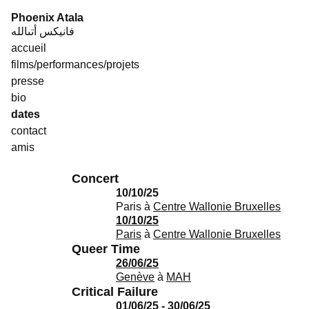
Skip
Phoenix Atala
to
فانيكس أتىالله
content
accueil
films/performances/projets
presse
bio
dates
contact
amis
Concert
10/10/25
Paris
à
Centre Wallonie Bruxelles
10/10/25
Paris
à
Centre Wallonie Bruxelles
Queer Time
26/06/25
Genève
à
MAH
Critical Failure
01/06/25 - 30/06/25