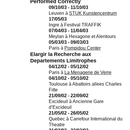
Performed Correctly
09/10/03 - 11/10/03
Leuven
à
STUK Kunstencentrum
17/05/03
Ingre
à
Festival TRAFFIK
07/04/03 - 11/04/03
Meylan
à
Hexagone et Alentours
05/03/03 - 09/03/03
Paris
à
Pompidou Center
Elargir la Recherche aux
Departements Limitrophes
04/12/02 - 05/12/02
Paris
à
La Menagerie de Verre
04/10/02 - 05/10/02
Toulouse
à
Abattoirs allees Charles
Fitte
21/09/02 - 22/09/02
Excideuil
à
Ancienne Gare
d’Excideuil
21/05/02 - 26/05/02
Quebec
à
Carrefour International du
Theatre