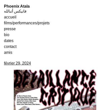
Skip
Phoenix Atala
to
فانيكس أتىالله
content
accueil
films/performances/projets
presse
bio
dates
contact
amis
février 29, 2024